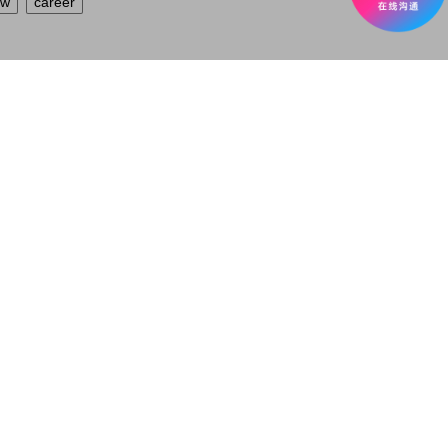
ew
career