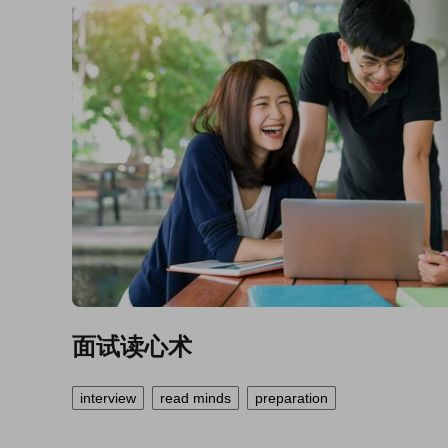
面试读心术
interview
read minds
preparation