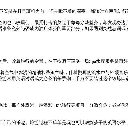
，不管是在赶早班机之前，还是睡不着的深夜，都随时方便你进行
空间也比较局促，最受打击的莫过于每每穿戴整齐，却发现身边
话准备充分与否成为酒店体验的重要部分，如果遇到突然忘词或
后。趁着旅行的空隙，在下榻酒店享受一场Spa水疗服务是再
嗅着空气中弥漫的精油和香薰气味，伴着悦耳的流水声与轻缓音
旅游常用英语对话成为必备的杀手锏，千万不要错过这个锻炼口
挑战，那户外攀岩、冲浪和山地骑行等项目十分适合你；或者你
于自己的乐趣。旅游过程不单单是玩也可以锻炼孩子的英语水平